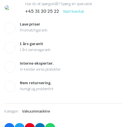
3,000.00 kr..
2,400.0
Har du et spørgsmål? Spørg en specialist
+45 31 20 25 22
Start livechat
Lave priser
Prismatchgaranti
1 års garanti
1 års servicegaranti
Interne eksperter.
Vi kender vores produkter
Nem returnering.
Hurtigt og problemfrit
Kategori:
Vakuummaskine