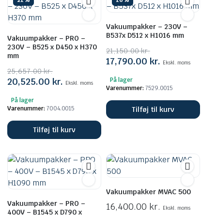
21%
16%
Vakuumpakker – 230V –
B537x D512 x H1016 mm
Vakuumpakker – PRO –
230V – B525 x D450 x H370
21,150.00
kr.
mm
Den
Den
17,790.00
kr.
Ekskl. moms
25,657.00
kr.
oprindelige
aktuelle
Den
Den
20,525.00
kr.
På lager
pris
pris
Ekskl. moms
Varenummer:
7529.0015
oprindelige
aktuelle
var:
er:
På lager
pris
pris
21,150.00 kr..
17,790.00 kr..
Varenummer:
7004.0015
Tilføj til kurv
var:
er:
25,657.00 kr..
20,525.00 kr..
Tilføj til kurv
Vakuumpakker MVAC 500
Vakuumpakker – PRO –
16,400.00
kr.
Ekskl. moms
400V – B1545 x D790 x