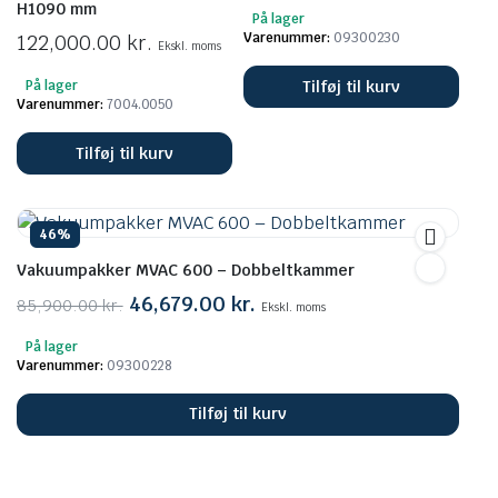
H1090 mm
På lager
Varenummer:
09300230
122,000.00
kr.
Ekskl. moms
Tilføj til kurv
På lager
Varenummer:
7004.0050
Tilføj til kurv
46%
Vakuumpakker MVAC 600 – Dobbeltkammer
Den
Den
46,679.00
kr.
85,900.00
kr.
Ekskl. moms
oprindelige
aktuelle
På lager
pris
pris
Varenummer:
09300228
var:
er:
85,900.00 kr..
46,679.00 kr..
Tilføj til kurv