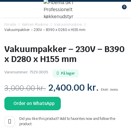
0
Forside
Køkken Maskine
Vakuummaskine
Vakuumpakker – 230V – B390 x D280 x H155 mm
Vakuumpakker – 230V – B390
x D280 x H155 mm
Varenummer:
7529.0005
På lager
Den
Den
2,400.00
kr.
3,000.00
kr.
Ekskl. moms
oprindelige
aktuell
Order on WhatsApp
pris
pris
var:
er:
Did you like this product? Add to favorites now and follow the
product.