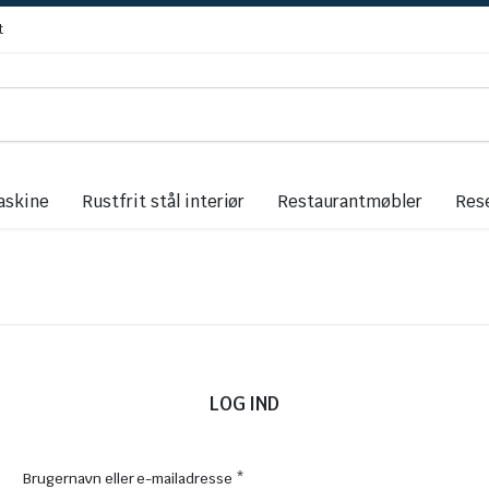
t
askine
Rustfrit stål interiør
Restaurantmøbler
Res
LOG IND
Påkrævet
Brugernavn eller e-mailadresse
*