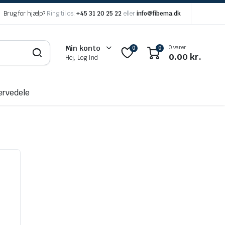
Brug for hjælp?
Ring til os:
+45 31 20 25 22
eller
info@fibema.dk
0 varer
Min konto
0
0
0.00
kr.
Hej, Log Ind
ervedele