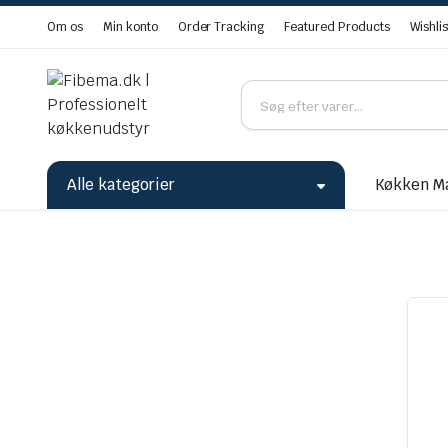
Om os
Min konto
Order Tracking
Featured Products
Wishlis
Alle kategorier
Køkken M