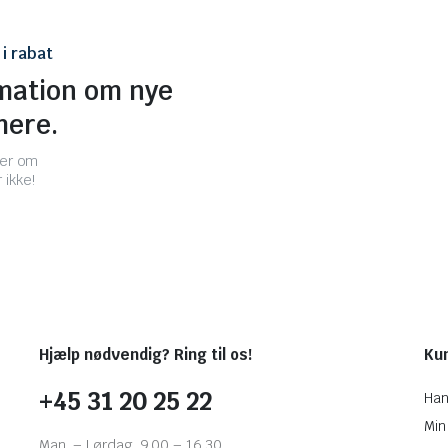
i rabat
rmation om nye
mere.
ger om
ikke!
Hjælp nødvendig? Ring til os!
Ku
+45 31 20 25 22
Han
Min
Man. – Lørdag. 9.00 – 16.30