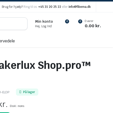
Brug for hjælp?
Ring til os:
+45 31 20 25 22
eller
info@fibema.dk
0 varer
Min konto
0
0
0.00
kr.
Hej, Log Ind
ervedele
akerlux Shop.pro™
U-ELDP
På lager
kr.
Ekskl. moms