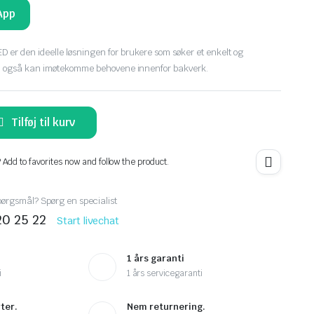
App
r den ideelle løsningen for brukere som søker et enkelt og
m også kan imøtekomme behovene innenfor bakverk.
Tilføj til kurv
? Add to favorites now and follow the product.
pørgsmål? Spørg en specialist
20 25 22
Start livechat
1 års garanti
i
1 års servicegaranti
ter.
Nem returnering.