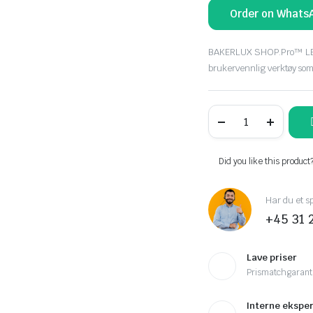
Order on Whats
BAKERLUX SHOP.Pro™ LED e
brukervennlig verktøy so
UNOX
Bakerlux
Shop.pro™
Led
antal
Did you like this product
Har du et s
+45 31 
Lave priser
Prismatchgarant
Interne eksper