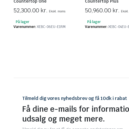
Countertop One
Countertop Plus
52,300.00
kr.
50,960.00
kr.
Ekskl. moms
Ekskl
På lager
På lager
Varenummer:
XEBC-06EU-E1RM
Varenummer:
XEBC-04EU
Tilmeld dig vores nyhedsbrev og få 10dk i rabat
Få dine e-mails for informati
udsalg og meget mere.