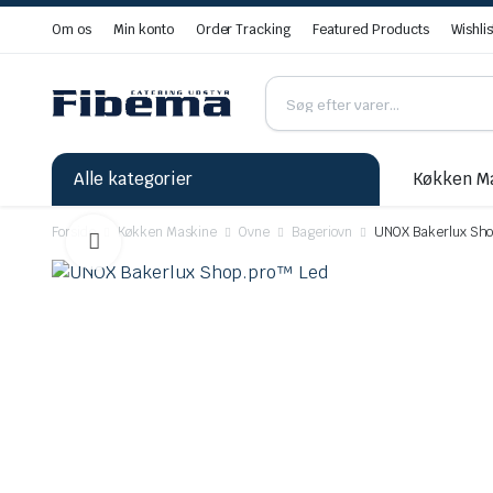
Om os
Min konto
Order Tracking
Featured Products
Wishlis
Alle kategorier
Køkken M
Forside
Køkken Maskine
Ovne
Bageriovn
UNOX Bakerlux Sho