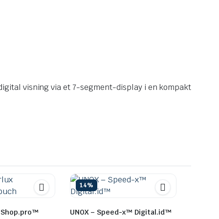
ital visning via et 7-segment-display i en kompakt
14%
 Shop.pro™
UNOX – Speed-x™ Digital.id™