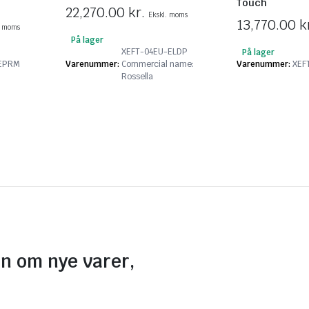
Touch
22,270.00
kr.
Ekskl. moms
13,770.00
k
. moms
På lager
XEFT-04EU-ELDP
På lager
-EPRM
Varenummer:
Commercial name:
Varenummer:
XEF
Rossella
on om nye varer,