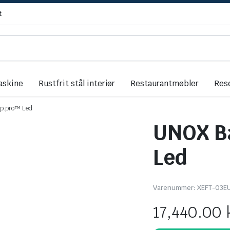
t
askine
Rustfrit stål interiør
Restaurantmøbler
Res
p.pro™ Led
UNOX B
Led
Varenummer:
XEFT-03E
17,440.00