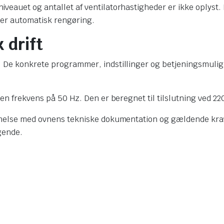
eauet og antallet af ventilatorhastigheder er ikke oplyst.
er automatisk rengøring.
 drift
 De konkrete programmer, indstillinger og betjeningsmuligh
en frekvens på 50 Hz. Den er beregnet til tilslutning ved 22
mmelse med ovnens tekniske dokumentation og gældende krav p
gende.