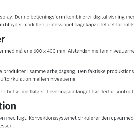
play. Denne betjeningsform kombinerer digital visning med 
tilbyder modellen professionel bagekapacitet i et forholds
er
r med målene 600 x 400 mm. Afstanden mellem niveauerne er
flere produkter i samme arbejdsgang. Den faktiske produkti
luftcirkulation mellem niveauerne.
vntilbehør medfølger. Leveringsomfanget bør derfor kontrolle
tion
vn med fugt. Konvektionssystemet cirkulerer den opvarmede
cessen.