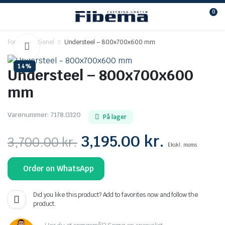
0
Forside
Genel
Understeel – 800x700x600 mm
14%
Understeel – 800x700x600
mm
Varenummer:
7178.0320
På lager
Den
Den
3,195.00
kr.
3,700.00
kr.
Ekskl. moms
oprindelige
aktuelle
Order on WhatsApp
pris
pris
var:
er:
Did you like this product? Add to favorites now and follow the
product.
3,700.00 kr..
3,195.00 