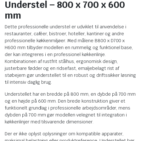
Understel – 800 x 700 x 600
mm
Dette professionelle understel er udviklet til anvendelse i
restauranter, caféer, bistroer, hoteller, kantiner og andre
professionelle køkkenmiljøer. Med målene B800 x D700 x
H600 mm tilbyder modellen en rummelig og funktionel base,
der kan integreres i en professionel køkkenlinje.
Kombinationen af rustfrit stålhus, ergonomisk design,
justerbare fødder og en ridsefast, emaljebelagt rist af
støbejern gør understellet til en robust og driftssikker løsning
til intensiv daglig brug.
Understellet har en bredde på 800 mm, en dybde på 700 mm
og en højde på 600 mm. Den brede konstruktion giver et
funktionelt grundlag i professionelle arbejdsområder, mens
dybden på 700 mm gør modellen velegnet til integration i
køkkenlinjer med tilsvarende dimensioner.
Der er ikke oplyst oplysninger om kompatible apparater,
maksimal belastning eller produktreference. Understellet bør