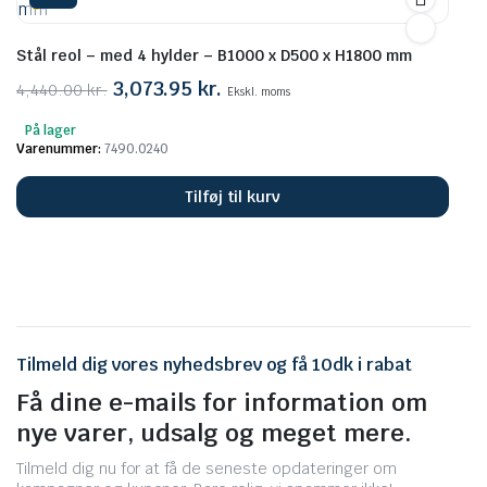
Stål reol – med 4 hylder – B1000 x D500 x H1800 mm
Den
Den
3,073.95
kr.
4,440.00
kr.
Ekskl. moms
oprindelige
aktuelle
På lager
pris
pris
Varenummer:
7490.0240
var:
er:
4,440.00 kr..
3,073.95 kr..
Tilføj til kurv
Tilmeld dig vores nyhedsbrev og få 10dk i rabat
Få dine e-mails for information om
nye varer, udsalg og meget mere.
Tilmeld dig nu for at få de seneste opdateringer om