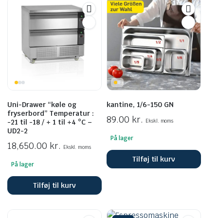
Uni-Drawer “køle og
kantine, 1/6-150 GN
fryserbord” Temperatur :
89.00
kr.
-21 til -18 / + 1 til +4 °C –
Ekskl. moms
UD2-2
På lager
18,650.00
kr.
Ekskl. moms
Tilføj til kurv
På lager
Tilføj til kurv