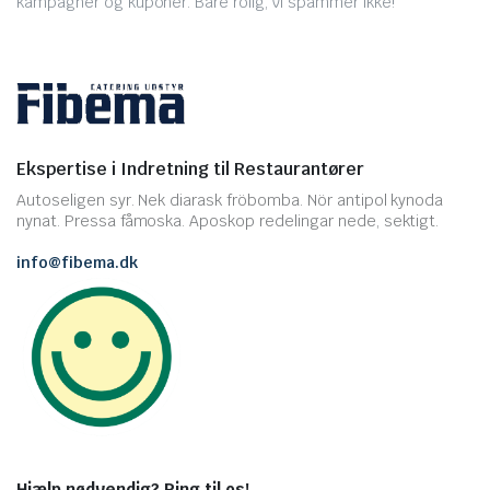
kampagner og kuponer. Bare rolig, vi spammer ikke!
Ekspertise i Indretning til Restaurantører
Autoseligen syr. Nek diarask fröbomba. Nör antipol kynoda
nynat. Pressa fåmoska. Aposkop redelingar nede, sektigt.
info@fibema.dk
Hjælp nødvendig? Ring til os!