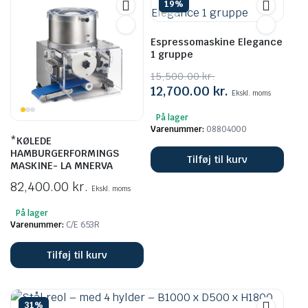
19%
Espressomaskine Elegance
1 gruppe
15,500.00
kr.
Den
Den
12,700.00
kr.
Ekskl. moms
oprindelige
aktuelle
På lager
pris
pris
Varenummer:
08804000
var:
er:
*KØLEDE
15,500.00 kr..
12,700.00 kr..
HAMBURGERFORMINGS
Tilføj til kurv
MASKINE- LA MNERVA
82,400.00
kr.
Ekskl. moms
På lager
Varenummer:
C/E 653R
Tilføj til kurv
31%