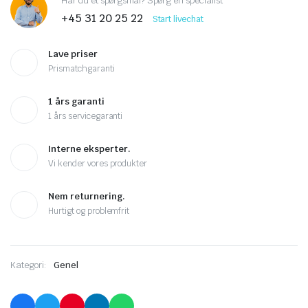
Har du et spørgsmål? Spørg en specialist
+45 31 20 25 22
Start livechat
Lave priser
Prismatchgaranti
1 års garanti
1 års servicegaranti
Interne eksperter.
Vi kender vores produkter
Nem returnering.
Hurtigt og problemfrit
Kategori:
Genel