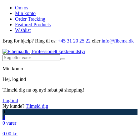
Om os
Min konto
Order Tracking
Featured Products
Wishlist
Brug for hjælp?
Ring til os:
+45 31 20 25 22
eller
info@fibema.dk
Min konto
Hej, log ind
Tilmeld dig nu og nyd rabat på shopping!
Log ind
Ny kunde?
Tilmeld dig
0
0
0 varer
0.00
kr.