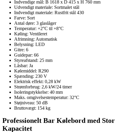
Indvendige mål: B 1618 x D 415 x H 760 mm
Udvendigt materiale: Sortmalet stål
Indvendigt materiale: Rustfrit stål 430
Farve: Sort
Antal døre: 3 glaslåger
Temperatur: +2°C til +8°C
Køling: Ventileret
Afrimning: Automatisk
Belysning: LED
Gitre: 6
Guidepar: 66
Styreafstand: 25 mm
Låsbar: Ja
Kølemiddel: R290
Spænding: 230 V
Elektrisk effekt: 0,28 kW
Strømforbrug: 2,6 kW/24 timer
Isoleringstykkelse: 40 mm
Maks. omgivelsestemperatur: 32°C
Støjniveau: 50 dB
Bruttovægt: 154 kg
Professionelt Bar Kølebord med Stor
Kapacitet