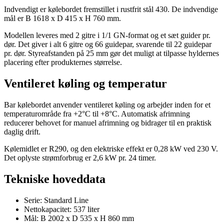
Indvendigt er kølebordet fremstillet i rustfrit stål 430. De indvendige
mål er B 1618 x D 415 x H 760 mm.
Modellen leveres med 2 gitre i 1/1 GN-format og et sæt guider pr.
dør. Det giver i alt 6 gitre og 66 guidepar, svarende til 22 guidepar
pr. dør. Styreafstanden på 25 mm gør det muligt at tilpasse hyldernes
placering efter produkternes størrelse.
Ventileret køling og temperatur
Bar kølebordet anvender ventileret køling og arbejder inden for et
temperaturområde fra +2°C til +8°C. Automatisk afrimning
reducerer behovet for manuel afrimning og bidrager til en praktisk
daglig drift.
Kølemidlet er R290, og den elektriske effekt er 0,28 kW ved 230 V.
Det oplyste strømforbrug er 2,6 kW pr. 24 timer.
Tekniske hoveddata
Serie: Standard Line
Nettokapacitet: 537 liter
Mål: B 2002 x D 535 x H 860 mm