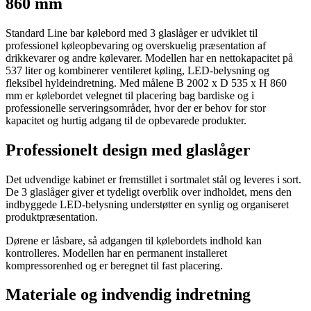
860 mm
Standard Line bar kølebord med 3 glaslåger er udviklet til
professionel køleopbevaring og overskuelig præsentation af
drikkevarer og andre kølevarer. Modellen har en nettokapacitet på
537 liter og kombinerer ventileret køling, LED-belysning og
fleksibel hyldeindretning. Med målene B 2002 x D 535 x H 860
mm er kølebordet velegnet til placering bag bardiske og i
professionelle serveringsområder, hvor der er behov for stor
kapacitet og hurtig adgang til de opbevarede produkter.
Professionelt design med glaslåger
Det udvendige kabinet er fremstillet i sortmalet stål og leveres i sort.
De 3 glaslåger giver et tydeligt overblik over indholdet, mens den
indbyggede LED-belysning understøtter en synlig og organiseret
produktpræsentation.
Dørene er låsbare, så adgangen til kølebordets indhold kan
kontrolleres. Modellen har en permanent installeret
kompressorenhed og er beregnet til fast placering.
Materiale og indvendig indretning