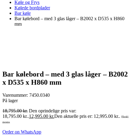
Køle og Frys
Kølede bordplader
Bar køle
Bar kølebord – med 3 glas låger – B2002 x D535 x H860
mm
Bar kølebord – med 3 glas låger – B2002
x D535 x H860 mm
Varenummer:
7450.0340
På lager
18,795.00
kr.
Den oprindelige pris var:
18,795.00 kr..
12,995.00
kr.
Den aktuelle pris er: 12,995.00 kr..
Ekskl.
moms
Order on WhatsApp