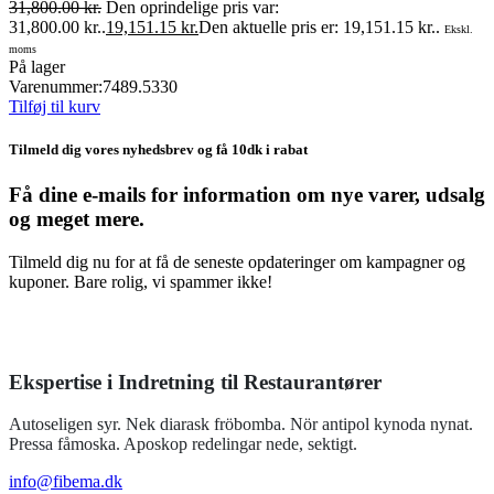
31,800.00
kr.
Den oprindelige pris var:
31,800.00 kr..
19,151.15
kr.
Den aktuelle pris er: 19,151.15 kr..
Ekskl.
moms
På lager
Varenummer:
7489.5330
Tilføj til kurv
Tilmeld dig vores nyhedsbrev og få 10dk i rabat
Få dine e-mails for information om nye varer, udsalg
og meget mere.
Tilmeld dig nu for at få de seneste opdateringer om kampagner og
kuponer. Bare rolig, vi spammer ikke!
Ekspertise i Indretning til Restaurantører
Autoseligen syr. Nek diarask fröbomba. Nör antipol kynoda nynat.
Pressa fåmoska. Aposkop redelingar nede, sektigt.
info@fibema.dk