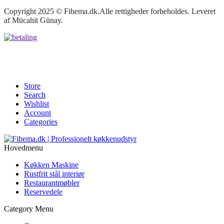
Copyright 2025 © Fibema.dk.Alle rettigheder forbeholdes. Leveret
af Mücahit Günay.
Store
Search
Wishlist
Account
Categories
Hovedmenu
Køkken Maskine
Rustfrit stål interiør
Restaurantmøbler
Reservedele
Category Menu