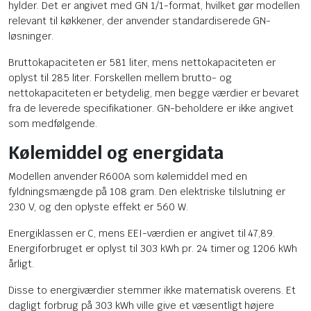
hylder. Det er angivet med GN 1/1-format, hvilket gør modellen
relevant til køkkener, der anvender standardiserede GN-
løsninger.
Bruttokapaciteten er 581 liter, mens nettokapaciteten er
oplyst til 285 liter. Forskellen mellem brutto- og
nettokapaciteten er betydelig, men begge værdier er bevaret
fra de leverede specifikationer. GN-beholdere er ikke angivet
som medfølgende.
Kølemiddel og energidata
Modellen anvender R600A som kølemiddel med en
fyldningsmængde på 108 gram. Den elektriske tilslutning er
230 V, og den oplyste effekt er 560 W.
Energiklassen er C, mens EEI-værdien er angivet til 47,89.
Energiforbruget er oplyst til 303 kWh pr. 24 timer og 1206 kWh
årligt.
Disse to energiværdier stemmer ikke matematisk overens. Et
dagligt forbrug på 303 kWh ville give et væsentligt højere