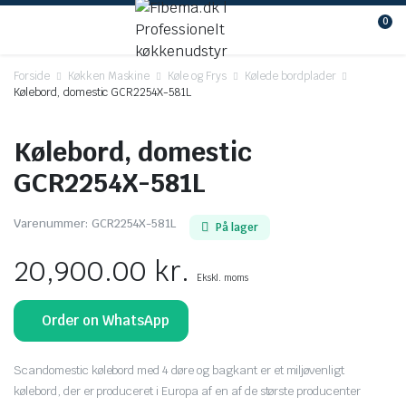
0
Forside
Køkken Maskine
Køle og Frys
Kølede bordplader
Kølebord, domestic GCR2254X-581L
Kølebord, domestic
GCR2254X-581L
Varenummer:
GCR2254X-581L
På lager
20,900.00
kr.
Ekskl. moms
Order on WhatsApp
Scandomestic kølebord med 4 døre og bagkant er et miljøvenligt
kølebord, der er produceret i Europa af en af de største producenter