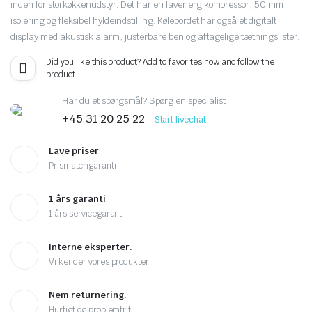
inden for storkøkkenudstyr. Det har en lavenergikompressor, 50 mm
isolering og fleksibel hyldeindstilling. Kølebordet har også et digitalt
display med akustisk alarm, justerbare ben og aftagelige tætningslister.
Did you like this product? Add to favorites now and follow the
product.
Har du et spørgsmål? Spørg en specialist
+45 31 20 25 22
Start livechat
Lave priser
Prismatchgaranti
1 års garanti
1 års servicegaranti
Interne eksperter.
Vi kender vores produkter
Nem returnering.
Hurtigt og problemfrit