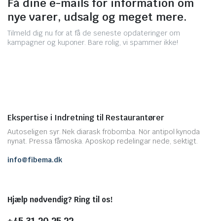
Få dine e-mails for information om
nye varer, udsalg og meget mere.
Tilmeld dig nu for at få de seneste opdateringer om
kampagner og kuponer. Bare rolig, vi spammer ikke!
Ekspertise i Indretning til Restaurantører
Autoseligen syr. Nek diarask fröbomba. Nör antipol kynoda
nynat. Pressa fåmoska. Aposkop redelingar nede, sektigt.
info@fibema.dk
Hjælp nødvendig? Ring til os!
+45 31 20 25 22