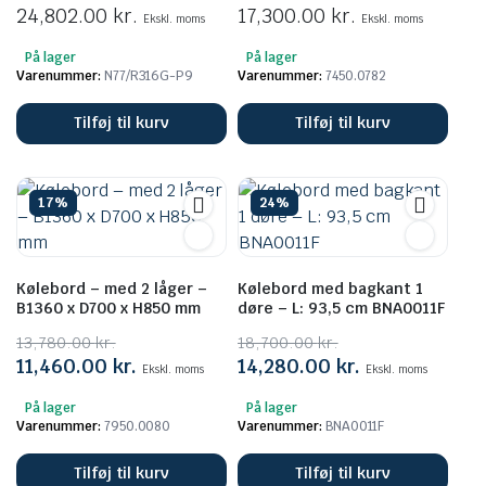
24,802.00
kr.
17,300.00
kr.
Ekskl. moms
Ekskl. moms
På lager
På lager
Varenummer:
N77/R316G-P9
Varenummer:
7450.0782
Tilføj til kurv
Tilføj til kurv
17%
24%
Kølebord – med 2 låger –
Kølebord med bagkant 1
B1360 x D700 x H850 mm
døre – L: 93,5 cm BNA0011F
13,780.00
kr.
18,700.00
kr.
Den
Den
Den
Den
11,460.00
kr.
14,280.00
kr.
Ekskl. moms
Ekskl. moms
oprindelige
aktuelle
oprindelige
aktuelle
På lager
På lager
pris
pris
pris
pris
Varenummer:
7950.0080
Varenummer:
BNA0011F
var:
er:
var:
er:
13,780.00 kr..
11,460.00 kr..
18,700.00 kr..
14,280.00 kr..
Tilføj til kurv
Tilføj til kurv