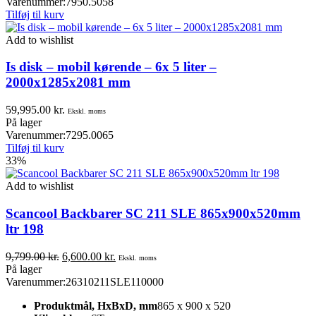
Varenummer:
7950.5058
Tilføj til kurv
Add to wishlist
Is disk – mobil kørende – 6x 5 liter –
2000x1285x2081 mm
59,995.00
kr.
Ekskl. moms
På lager
Varenummer:
7295.0065
Tilføj til kurv
33%
Add to wishlist
Scancool Backbarer SC 211 SLE 865x900x520mm
ltr 198
Den
Den
9,799.00
kr.
6,600.00
kr.
Ekskl. moms
oprindelige
aktuelle
På lager
pris
pris
Varenummer:
26310211SLE110000
var:
er:
Produktmål, HxBxD, mm
865 x 900 x 520
9,799.00 kr..
6,600.00 kr..