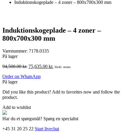
Induktionskogeplade – 4 zoner – 800x700x300 mm
Induktionskogeplade – 4 zoner –
800x700x300 mm
Varenummer:
7178.0335
På lager
Den
Den
94,500.00
kr.
75,635.00
kr.
Ekskl. moms
oprindelige
aktuelle
Order on WhatsApp
pris
pris
På lager
var:
er:
94,500.00 kr..
75,635.00 kr..
Did you like this product? Add to favorites now and follow the
product.
Add to wishlist
Har du et spørgsmål? Spørg en specialist
+45 31 20 25 22
Start livechat