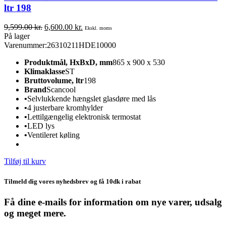
ltr 198
Den
Den
9,599.00
kr.
6,600.00
kr.
Ekskl. moms
oprindelige
aktuelle
På lager
pris
pris
Varenummer:
26310211HDE10000
var:
er:
Produktmål, HxBxD, mm
865 x 900 x 530
9,599.00 kr..
6,600.00 kr..
Klimaklasse
ST
Bruttovolume, ltr
198
Brand
Scancool
•
Selvlukkende hængslet glasdøre med lås
•
4 justerbare kromhylder
•
Lettilgængelig elektronisk termostat
•
LED lys
•
Ventileret køling
Tilføj til kurv
Tilmeld dig vores nyhedsbrev og få 10dk i rabat
Få dine e-mails for information om nye varer, udsalg
og meget mere.