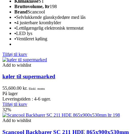
Klimaklasse
ST
Bruttovolume, ltr
198
Brand
Scancool
•
Selvlukkende glasskydedøre med lås
•
4 justerbare kromhylder
•
Lettilgængelig elektronisk termostat
•
LED lys
•
Ventileret køling
Tilføj til kurv
Add to wishlist
køler til supermarked
55,600.00
kr.
Ekskl. moms
På lager
Leveringstiden : 4-6 uger.
Tilføj til kurv
32%
Add to wishlist
Scancool Backbarer SC 211 HDE 865x900x530mm