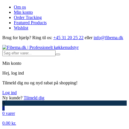
Om os
Min konto
Order Tracking
Featured Products
Wishlist
Brug for hjælp?
Ring til os:
+45 31 20 25 22
eller
info@fibema.dk
Min konto
Hej, log ind
Tilmeld dig nu og nyd rabat på shopping!
Log ind
Ny kunde?
Tilmeld dig
0
0
0 varer
0.00
kr.