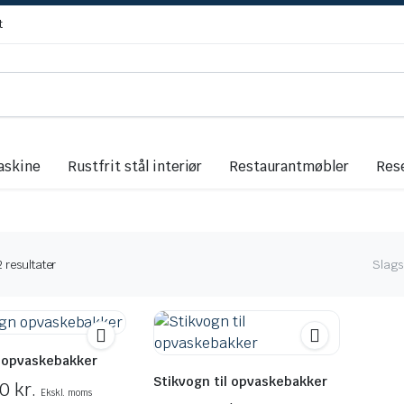
t
askine
Rustfrit stål interiør
Restaurantmøbler
Res
Sorteret
2 resultater
Slags
efter
seneste
 opvaskebakker
Stikvogn til opvaskebakker
00
kr.
Ekskl. moms