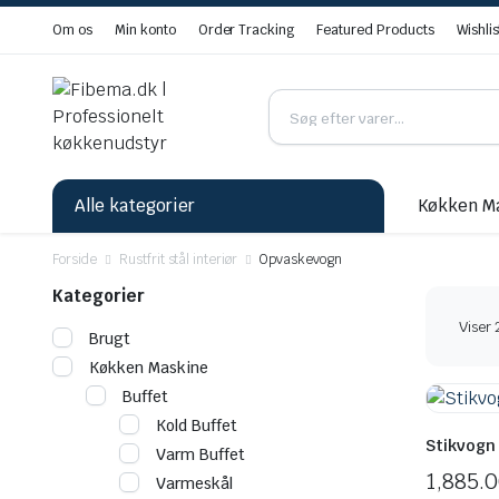
Om os
Min konto
Order Tracking
Featured Products
Wishlis
Alle kategorier
Køkken M
Forside
Rustfrit stål interiør
Opvaskevogn
Kategorier
Viser 
Brugt
Køkken Maskine
Buffet
Kold Buffet
Stikvogn
Varm Buffet
1,885.
Varmeskål