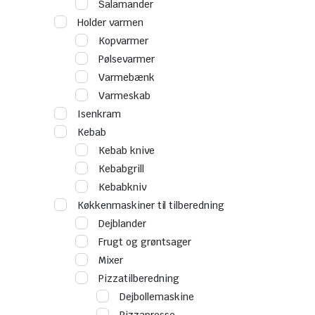
Salamander
Holder varmen
Kopvarmer
Pølsevarmer
Varmebænk
Varmeskab
Isenkram
Kebab
Kebab knive
Kebabgrill
Kebabkniv
Køkkenmaskiner til tilberedning
Dejblander
Frugt og grøntsager
Mixer
Pizzatilberedning
Dejbollemaskine