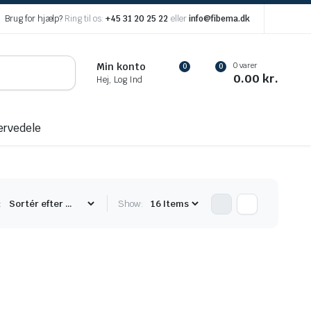
Brug for hjælp?
Ring til os:
+45 31 20 25 22
eller
info@fibema.dk
0 varer
Min konto
0
0
0.00
kr.
Hej, Log Ind
ervedele
:
Show: