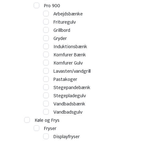
Pro 900
Arbejdsbænke
Frituregulv
Grillbord
Gryder
Induktionsbænk
Komfurer Bænk
Komfurer Gulv
Lavasten/vandgrill
Pastakoger
Stegepandebænk
Stegepladegulv
Vandbadsbænk
Vandbadsgulv
Køle og Frys
Fryser
Displayfryser