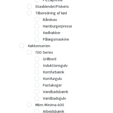
Pizzapresse
Stavblender/Piskeris
Tilberedning af kød
Båndsav
Hamburgerpresse
Kødhakker
Pålægsmaskine
Køkkenserien
700 Series
Grillbord
Induktionsgulv
Komfurbænk
Komfurgulv
Pastakoger
Vandbadsbænk
Vandbadsgulv
Mbm Minima 600
Arbejdsbænk