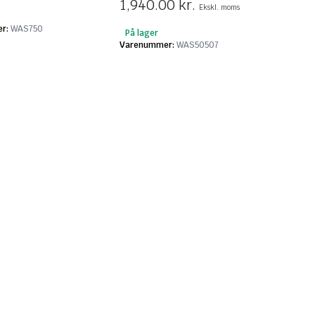
1,940.00
kr.
Ekskl. moms
r:
WAS750
På lager
Varenummer:
WAS50507