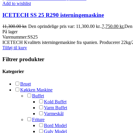
Add to wishlist
ICETECH SS 25 R290 isterningemaskine
11,300.00
kr.
Den oprindelige pris var: 11,300.00 kr..
7,750.00
kr.
Den 
På lager
Varenummer:
SS25
ICETECH Kvalitets isterningemaskine fra spanien. Producerer 22kg/
Tilføj til kurv
Filtrer produkter
Kategorier
Brugt
Køkken Maskine
Buffet
Kold Buffet
Varm Buffet
Varmeskål
Friture
Bord Model
Gulv Model