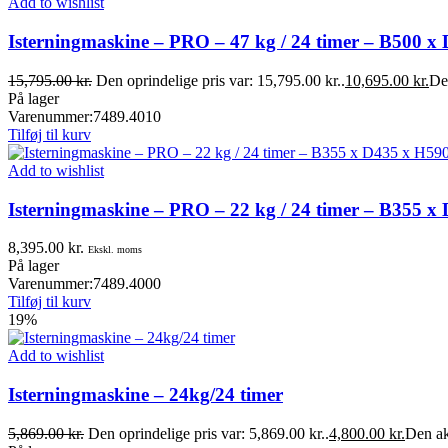
Add to wishlist
Isterningmaskine – PRO – 47 kg / 24 timer – B500 
15,795.00
kr.
Den oprindelige pris var: 15,795.00 kr..
10,695.00
kr.
Den
På lager
Varenummer:
7489.4010
Tilføj til kurv
Add to wishlist
Isterningmaskine – PRO – 22 kg / 24 timer – B355 
8,395.00
kr.
Ekskl. moms
På lager
Varenummer:
7489.4000
Tilføj til kurv
19%
Add to wishlist
Isterningmaskine – 24kg/24 timer
5,869.00
kr.
Den oprindelige pris var: 5,869.00 kr..
4,800.00
kr.
Den akt