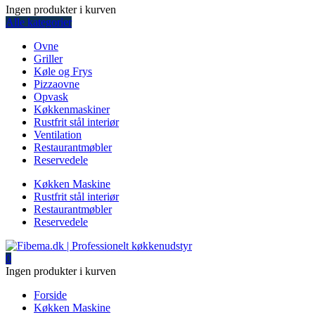
Ingen produkter i kurven
Alle kategorier
Ovne
Griller
Køle og Frys
Pizzaovne
Opvask
Køkkenmaskiner
Rustfrit stål interiør
Ventilation
Restaurantmøbler
Reservedele
Køkken Maskine
Rustfrit stål interiør
Restaurantmøbler
Reservedele
0
Ingen produkter i kurven
Forside
Køkken Maskine