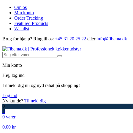
Om os
Min konto
Order Tracking
Featured Products
Wishlist
Brug for hjælp?
Ring til os:
+45 31 20 25 22
eller
info@fibema.dk
Min konto
Hej, log ind
Tilmeld dig nu og nyd rabat på shopping!
Log ind
Ny kunde?
Tilmeld dig
0
0
0 varer
0.00
kr.