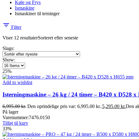
Køle og Frys
Ismaskine
Ismaskiner til terninger
Filter
Viser 12 resultater
Sorteret efter seneste
Slags:
Show:
25%
Add to wishlist
Isterningmaskine – 26 kg / 24 timer – B420 x D528 
6,995.00
kr.
Den oprindelige pris var: 6,995.00 kr..
5,295.00
kr.
Den akt
På lager
Varenummer:
7476.0150
Tilføj til kurv
33%