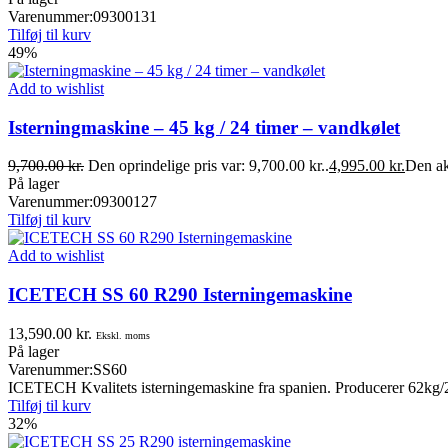
Varenummer:
09300131
Tilføj til kurv
49%
Add to wishlist
Isterningmaskine – 45 kg / 24 timer – vandkølet
9,700.00
kr.
Den oprindelige pris var: 9,700.00 kr..
4,995.00
kr.
Den akt
På lager
Varenummer:
09300127
Tilføj til kurv
Add to wishlist
ICETECH SS 60 R290 Isterningemaskine
13,590.00
kr.
Ekskl. moms
På lager
Varenummer:
SS60
ICETECH Kvalitets isterningemaskine fra spanien. Producerer 62kg/
Tilføj til kurv
32%