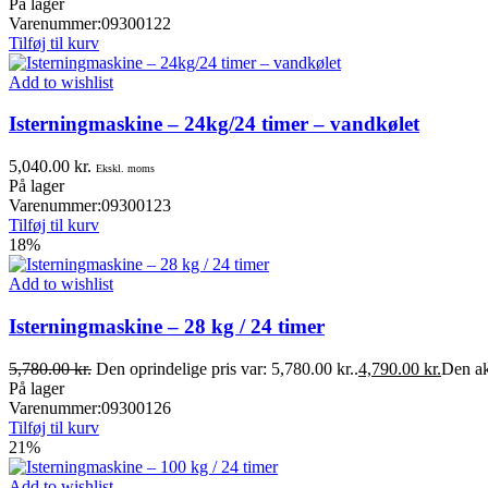
På lager
Varenummer:
09300122
Tilføj til kurv
Add to wishlist
Isterningmaskine – 24kg/24 timer – vandkølet
5,040.00
kr.
Ekskl. moms
På lager
Varenummer:
09300123
Tilføj til kurv
18%
Add to wishlist
Isterningmaskine – 28 kg / 24 timer
5,780.00
kr.
Den oprindelige pris var: 5,780.00 kr..
4,790.00
kr.
Den akt
På lager
Varenummer:
09300126
Tilføj til kurv
21%
Add to wishlist